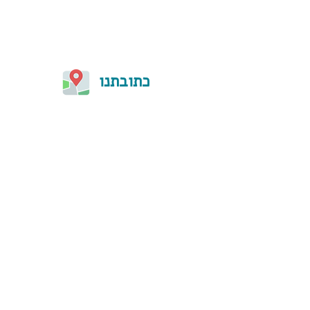
כתובתנו
הוראות הגעה
המרכז ליוגה נמצא ברחוב השלום 103/1.