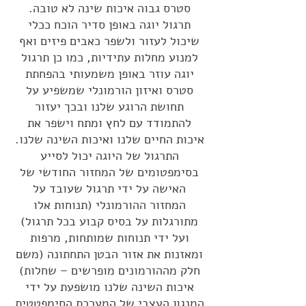
סטרס גבוה
איכות שינה לא טובה.
תרגול יוגה באופן סדיר הוכח ככלי
שיכול לעזור ולשפר כאבים פיזים ואף
למנוע מחלות עתידיות, כמו כן תרגול
יוגה עוזר באופן משמעותי בהפחתת
סטרס ואיזון הורמונלי שמשפיע על
תחושת הרוגע שלנו ובכך יעזור
להתמודד עם לחץ ומתח וישפר את
איכות החיים שלנו ואיכות השינה שלנו.
התרגול של היוגה יכול לסייע
בסימפטומים של המחזור החודשי של
האישה על ידי תרגול שעובד על
המחזור ההורמונלי (תנוחות אלו
מתורגלות על בסיס קבוע בכל תרגול)
ועל ידי תנוחות שמותחות, מרפות
ומאזנות את אזור הבטן התחתונה (משם
חלק מההורמונים מופרשים – שחלות)
איכות השינה שלנו מושפעת על ידי
המנגון העצבי של המערכת הסימפטטית