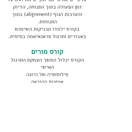
זמן הפעולה בתוך התנוחה, הדיוק
והערכות הגוף (alignment) בתוך
התנוחות.
בקורס ילמדו טכניקות השימוש
באבזרים ותרגול פראנאיאמה בסיסית.
קורס מורים
הקורס יכלול המשך העמקת התרגול
האישי
פילוסופיה של היוגה
אומנות ההוראה
אנטומיה/ פיזיולוגיה
הבנת התנוחה – משמעותה וחלקה
ברצף התרגול.
לימוד כתבים של ב.ק.ס איינגר, גיתא
איינגר ופרשט איינגר
במהלך קורס המורים יוכלו תלמידים